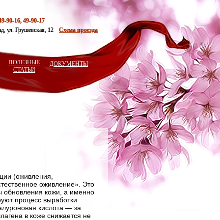
49-90-16, 49-90-17
ад, ул. Грушевская, 12
Схема проезда
ПОЛЕЗНЫЕ
ДОКУМЕНТЫ
СТАТЬИ
ции (оживления,
стественное оживление». Это
 обновления кожи, а именно
руют процесс выработки
иалуроновая кислота — за
ллагена в коже снижается не