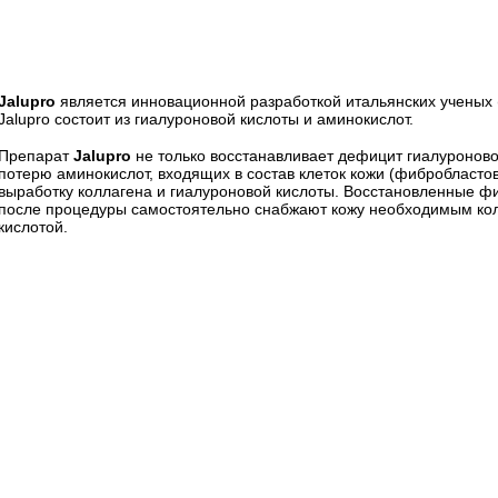
Jalupro
является инновационной разработкой итальянских ученых (к
Jalupro состоит из гиалуроновой кислоты и аминокислот.
Препарат
Jalupro
не только восстанавливает дефицит гиалуроново
потерю аминокислот, входящих в состав клеток кожи (фибробластов
выработку коллагена и гиалуроновой кислоты. Восстановленные ф
после процедуры самостоятельно снабжают кожу необходимым кол
кислотой.