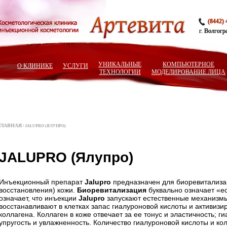
(8442) 
г. Волгогр
УНИКАЛЬНЫЕ
КОМПЬЮТЕРНОЕ
О КЛИНИКЕ
УСЛУГИ
ТЕХНОЛОГИИ
МОДЕЛИРОВАНИЕ ЛИЦА
ГЛАВНАЯ
/ JALUPRO (ЯЛУПРО)
JALUPRO (Ялупро)
Инъекционный препарат
Jalupro
предназначен для биоревитализа
восстановления) кожи.
Биоревитализация
буквально означает «е
означает, что инъекции
Jalupro
запускают естественные механизмы
восстанавливают в клетках запас гиалуроновой кислоты и активизи
коллагена. Коллаген в коже отвечает за ее тонус и эластичность; г
упругость и увлажненность. Количество гиалуроновой кислоты и ко